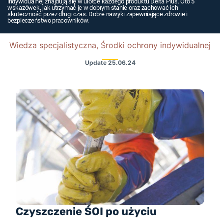
indywidualnej znajdują się w ulotce każdego produktu Delta Plus. Oto 5
wskazówek, jak utrzymać je w dobrym stanie oraz zachować ich
skuteczność przez długi czas. Dobre nawyki zapewniające zdrowie i
bezpieczeństwo pracowników.
Wiedza specjalistyczna, Środki ochrony indywidualnej
Update
25.06.24
Czyszczenie ŚOI po użyciu