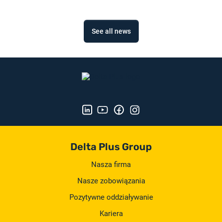
See all news
Delta Plus Group
Nasza firma
Nasze zobowiązania
Pozytywne oddziaływanie
Kariera