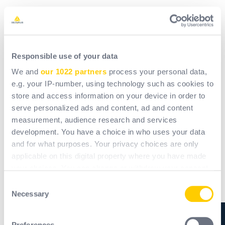
Responsible use of your data
We and
our 1022 partners
process your personal data,
e.g. your IP-number, using technology such as cookies to
store and access information on your device in order to
serve personalized ads and content, ad and content
measurement, audience research and services
development. You have a choice in who uses your data
Przegląd ŚOI przed użyciem
and for what purposes. Your privacy choices are only
applicable on this digital property where you have made
your choices. You can change or withdraw your consent
Stan środków ochrony indywidualnej decyduje o ich
any time from the Cookie Declaration or by clicking on
Consent
the Privacy trigger icon.
wydajności. Dlatego ważne jest, aby regularnie
Necessary
Selection
sprawdzać je pod kątem istnienia:
If you allow, we would also like to:
- rozdarć,
Preferences