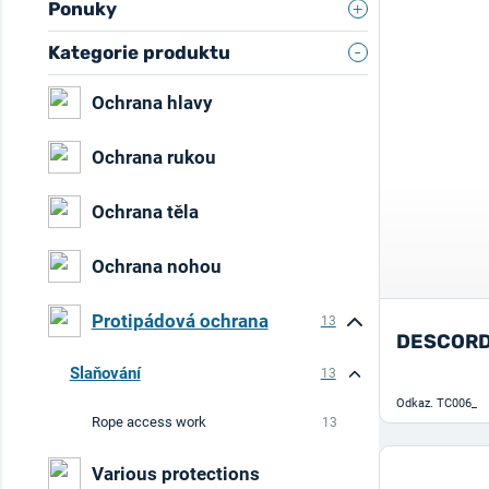
Ponuky
Kategorie produktu
Ochrana hlavy
Ochrana rukou
Ochrana těla
Ochrana nohou
Protipádová ochrana
13
DESCORD
Slaňování
13
Odkaz.
TC006_
Rope access work
13
Various protections