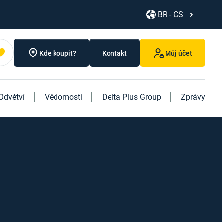
BR - CS
Kde koupit?
Kontakt
Můj účet
Odvětví
Vědomosti
Delta Plus Group
Zprávy
Objevte naše nové produkty
Objevte naši novou knihu "Logistics"