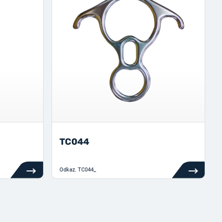
TC044
Odkaz.
TC044_