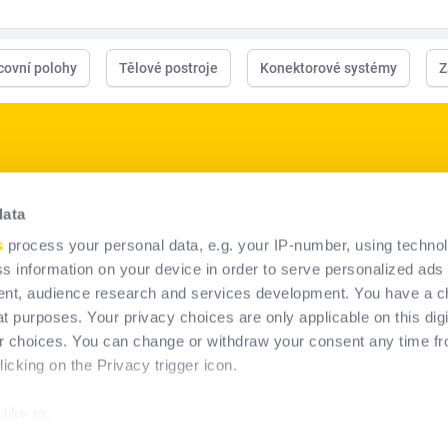
acovní polohy
Tělové postroje
Konektorové systémy
Z
p
Naše produkty
data
Řešení OOP
s
process your personal data, e.g. your IP-number, using techno
Systémy trvalého zachycení
s information on your device in order to serve personalized ads
pádu
nt, audience research and services development. You have a c
t purposes. Your privacy choices are only applicable on this digi
 choices. You can change or withdraw your consent any time fr
icking on the Privacy trigger icon.
like to:
about your geographical location which can be accurate to within