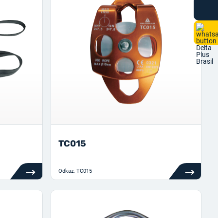
TC015
Odkaz.
TC015_