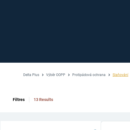
Delta Plus
Výběr OOPP
Protipádová ochrana
Slaňování
Filtres
13 Results