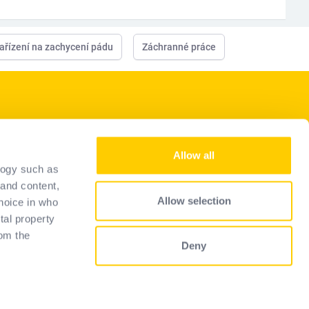
ařízení na zachycení pádu
Záchranné práce
Naše služby
Allow all
Staňte se prodejcem
logy such as
Representantes
 and content,
Allow selection
hoice in who
Průvodce výběrem
tal property
Často kladené dotazy
om the
Deny
 several