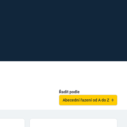
Řadit podle
Abecední řazení od A do Z