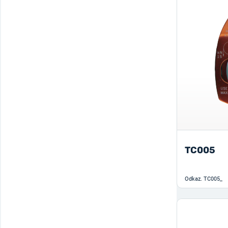
Petrochemie
12
Velká záchranná 8
1
Výstupní pedál
1
Výstupní rukojeť
2
TC005
Odkaz.
TC005_