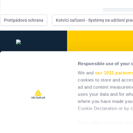
Protipádová ochrana
Kotvící zařízení - Systémy na udržení pr
Delta Plus Grou
Responsible use of your 
Skupina
We and
our 1022 partner
Our commitments
cookies to store and acces
ad and content measureme
Pozitivní dopad
uses your data and for wha
Kariéra
where you have made your
Investoři
Cookie Declaration or by cl
If you allow, we would also 
Collect information 