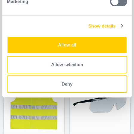
Marketing
Find out more about how your personal data is processed
and set your preferences in the
details section
.
Show details
We use cookies to personalise content and ads, to
EOS NOCUT VV909
GILM3
provide social media features and to analyse our traffic.
We also share information about your use of our site with
Allow all
Ref.
VV909
Ref.
GILM3
our social media, advertising and analytics partners who
may combine it with other information that you’ve
provided to them or that they’ve collected from your use
Allow selection
of their services.
Deny