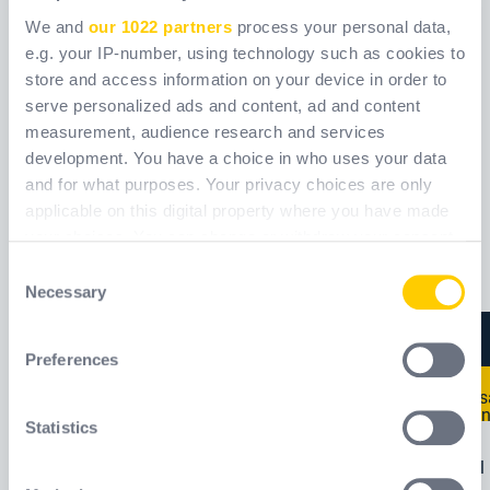
We and
our 1022 partners
process your personal data,
e.g. your IP-number, using technology such as cookies to
store and access information on your device in order to
serve personalized ads and content, ad and content
CONIC200
CONICCO200
measurement, audience research and services
development. You have a choice in who uses your data
Ref.
CONIC200
Ref.
CONICCO200
and for what purposes. Your privacy choices are only
applicable on this digital property where you have made
your choices. You can change or withdraw your consent
Új a
any time from the Cookie Declaration or by clicking on
Consent
the Privacy trigger icon.
Necessary
Selection
If you allow, we would also like to:
Preferences
Collect information about your geographical
location which can be accurate to within several
meters
Statistics
Identify your device by actively scanning it for
specific characteristics (fingerprinting)