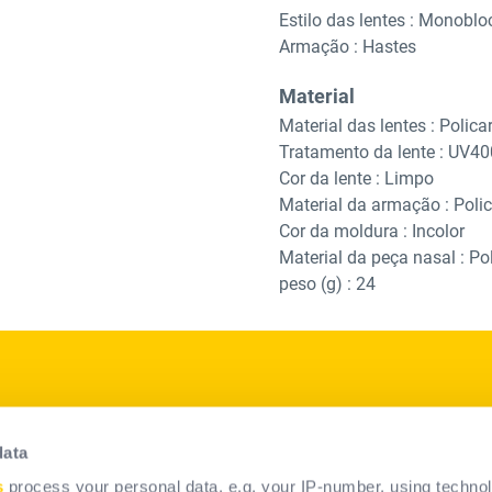
Estilo das lentes : Monoblo
Armação : Hastes
Material
Material das lentes : Polic
Tratamento da lente : UV40
Cor da lente : Limpo
Material da armação : Poli
Cor da moldura : Incolor
Material da peça nasal : Po
peso (g) : 24
p
Nossos Produtos
data
Soluções de EPI
s
process your personal data, e.g. your IP-number, using techno