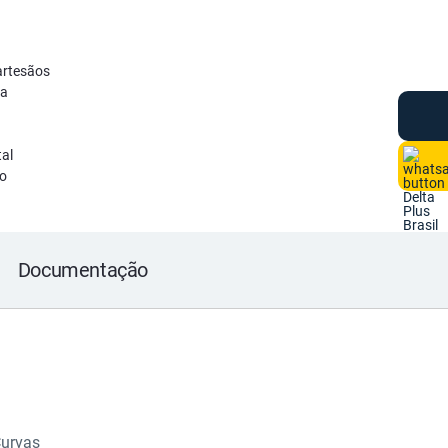
artesãos
da
tal
o
Documentação
Curvas