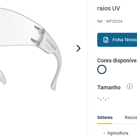
raios UV
Ref. :
WPS0254
Ficha Técni
Cores disponíve
Tamanho
- , - , -
Setores
Risco
Agricultura