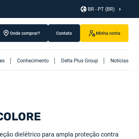
BR - PT (BR)
Onde comprar?
Contato
Minha conta
res
Conhecimento
Delta Plus Group
Notícias
Conheça nossos novos produtos
Discover our caged ladder
NCOLORE
eção dielétrico para ampla proteção contra