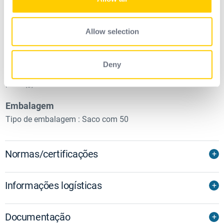
our social media, advertising and analytics partners who
may combine it with other information that you’ve
Material
provided to them or that they’ve collected from your use
Allow selection
Material das lentes : Policarbonato
of their services.
Tratamento da lente : UV400
Cor da lente : Fumê
Deny
Cor da moldura : Preto
peso (g) : 24
Embalagem
Tipo de embalagem : Saco com 50
Normas/certificações
Informações logísticas
Documentação