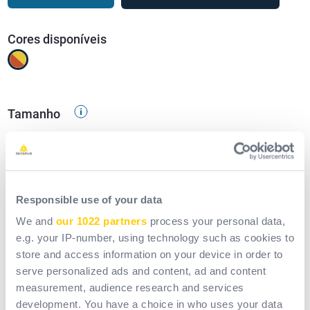
Cores disponíveis
Tamanho
-
Setores
Riscos
Responsible use of your data
We and
our 1022 partners
process your personal data,
Agricultura
e.g. your IP-number, using technology such as cookies to
Pesca
store and access information on your device in order to
Obras públicas
serve personalized ads and content, ad and content
Edifício
measurement, audience research and services
Acabamento / artesãos
Indústria pesada
development. You have a choice in who uses your data