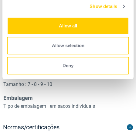
Material
Show details
We use cookies to personalise content and ads, to
Acabamento do revestimento : Aderência texturada
provide social media features and to analyse our traffic.
Textura do revestimento : Mousse
We also share information about your use of our site with
Allow all
Nível do revestimento : Revestimento palmar
our social media, advertising and analytics partners who
Número de revestimento : Revestimento único
may combine it with other information that you’ve
Material de apoio : Fio de trama
provided to them or that they’ve collected from your use
Allow selection
Material do revestimento : Nitrílico
of their services.
Fibra : Poliéster
Deny
Tamanhos e cores
Cor : Cinzento-Preto
Tamanho : 7 - 8 - 9 - 10
Embalagem
Tipo de embalagem : em sacos individuais
Normas/certificações