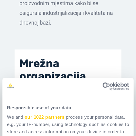
proizvodnim mjestima kako bi se
osigurala industrijalizacija i kvaliteta na
dnevnoj bazi.
Mrežna
organizacija
prisutna diljem
svijeta
Responsible use of your data
We and
our 1022 partners
process your personal data,
50
€5M
24
e.g. your IP-number, using technology such as cookies to
store and access information on your device in order to
predanih ljudi
uloženo
pokrenutih