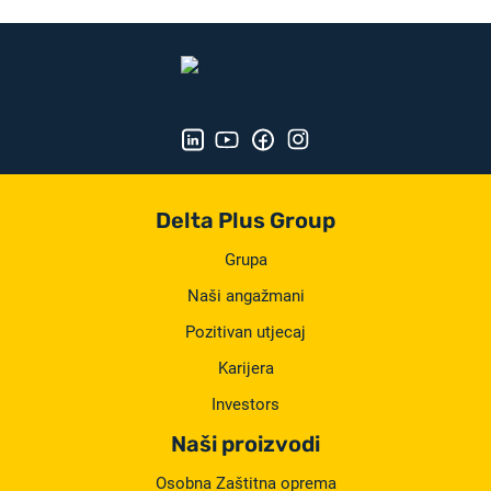
Delta Plus Group
Grupa
Naši angažmani
Pozitivan utjecaj
Karijera
Investors
Naši proizvodi
Osobna Zaštitna oprema