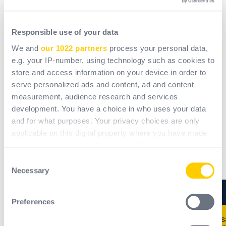
Morsko okruženje koje zahtijeva površinsku obradu na
svim dijelovima (lakiranje i eloksiranje)
Za više informacija o ovom projektu, posjetite web
Responsible use of your data
stranicu
Chantiers de l’Atlantique.
We and
our 1022 partners
process your personal data,
e.g. your IP-number, using technology such as cookies to
store and access information on your device in order to
serve personalized ads and content, ad and content
measurement, audience research and services
development. You have a choice in who uses your data
News
and for what purposes. Your privacy choices are only
applicable on this digital property where you have made
your choices. You can change or withdraw your consent
any time from the Cookie Declaration or by clicking on
Consent
Expertise, Proizvodi
the Privacy trigger icon.
Necessary
Selection
If you allow, we would also like to:
Preferences
Collect information about your geographical
location which can be accurate to within several