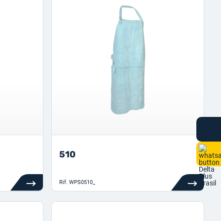
510
Rif.
WPS0510_