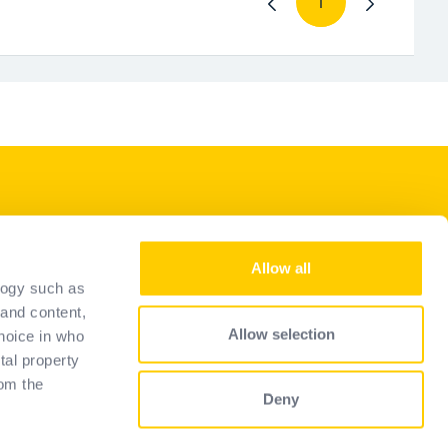
1
Pagina
I nostri servizi
Allow all
Diventare un rivenditore
logy such as
Representantes
 and content,
Allow selection
hoice in who
Guida alla selezione
tal property
FAQ
om the
Deny