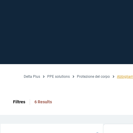
Delta Plus
PPE solutions
Protezione del corpo
Abbigliam
Filtres
6 Results