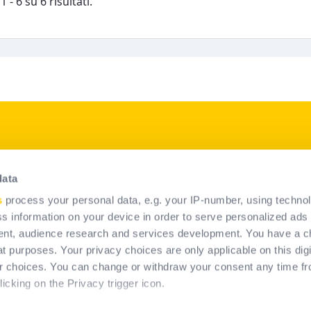
 - 6 su 6 risultati.
p
I nostri prodotti
data
Soluzioni DPI
s
process your personal data, e.g. your IP-number, using techno
Soluzioni di sistema permanenti
s information on your device in order to serve personalized ads
anticaduta
nt, audience research and services development. You have a c
t purposes. Your privacy choices are only applicable on this digi
 choices. You can change or withdraw your consent any time fr
icking on the Privacy trigger icon.