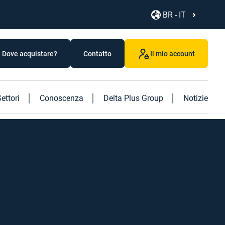
BR - IT
Dove acquistare?
Contatto
Il mio account
ettori
Conoscenza
Delta Plus Group
Notizie
Scoprite i nostri nuovi prodotti
Scopri il nostro nuovo libro "Logistics"