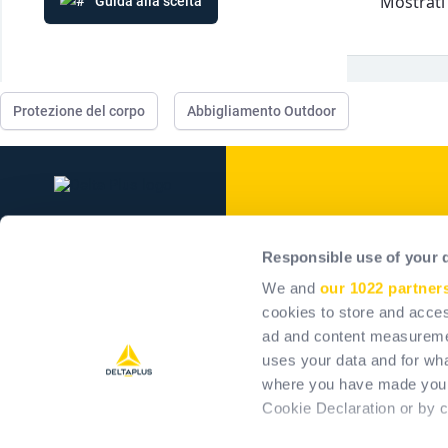
Mostrati 1
Guida alla scelta
2
Trasporti
Servizi alle imprese
3
2
Stoccaggio
3
Lavoro temporaneo
2
Protezione del corpo
Abbigliamento Outdoor
Delta Plus Grou
Responsible use of your 
Il gruppo
We and
our 1022 partner
Our commitments
cookies to store and acces
ad and content measureme
Impatto positivo
uses your data and for wha
Carriera
where you have made your
Investitori
Cookie Declaration or by cl