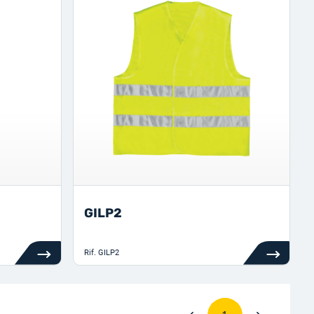
GILP2
Rif.
GILP2