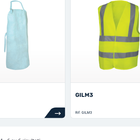
GILM3
Rif.
GILM3