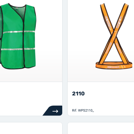
2110
Rif.
WPS2110_