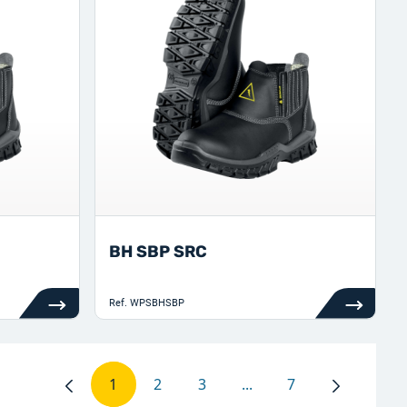
BH SBP SRC
Ref.
WPSBHSBP
1
2
3
...
7
Pagina
Pagina
Pagina
Tussenpagina's Gebruik
Pagina