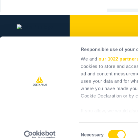
Delta Plus Grou
Responsible use of your 
Ons bedrijf
We and
our 1022 partner
Onze verplichtingen
cookies to store and acces
ad and content measureme
Positieve impact
uses your data and for wha
Career
where you have made your
Investeerders
Cookie Declaration or by cl
If you allow, we would also 
Collect information 
meters
Consent
Identify your device 
Necessary
T&Cs
Ter