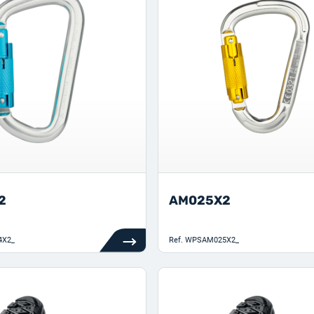
2
AM025X2
X2_
Ref.
WPSAM025X2_