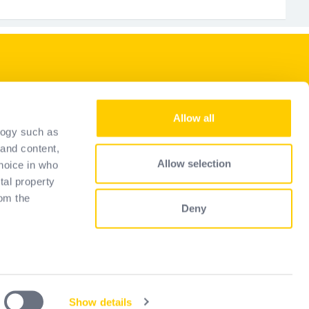
Onze diensten
Allow all
Wederverkoper worden
logy such as
Representantes
 and content,
Allow selection
hoice in who
Selectiegids
tal property
Veelgestelde vragen
om the
Deny
 several
)
Show details
cy
Privacy