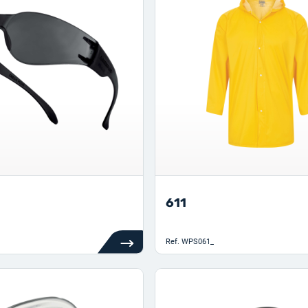
611
Ref.
WPS061_