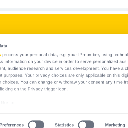
p
Onze producten
data
PBM-Oplossingen
s
process your personal data, e.g. your IP-number, using techno
Permanente valbeveiliging
s information on your device in order to serve personalized ads
nt, audience research and services development. You have a c
t purposes. Your privacy choices are only applicable on this digi
 choices. You can change or withdraw your consent any time fr
icking on the Privacy trigger icon.
like to:
about your geographical location which can be accurate to within
by actively scanning it for specific characteristics (fingerprinting
Preferences
Statistics
Marketing
ms & Conditions of Use
Wettelijke informatie
Cookies poli