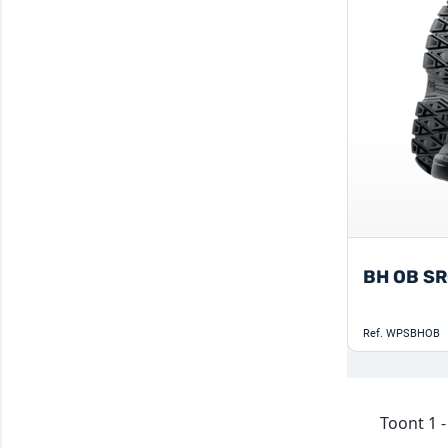
BH OB S
Ref.
WPSBHOB
Toont 1 -