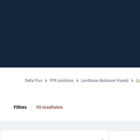
Delta Plus
PPE solutions
Landbouw Bosbouw Visserij
B
Filtres
95 resultaten