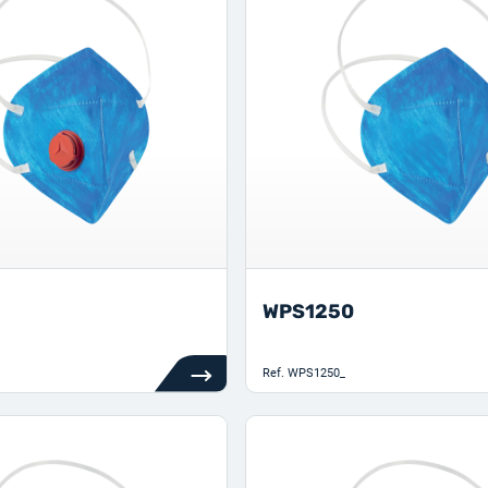
WPS1250
Ref.
WPS1250_