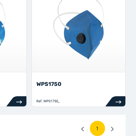
WPS1750
Ref.
WPS1750_
1
Strona