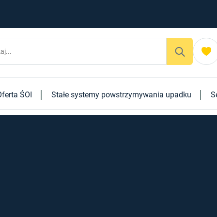
Oferta ŚOI
Stałe systemy powstrzymywania upadku
S
Rozwiązania szyte na miarę