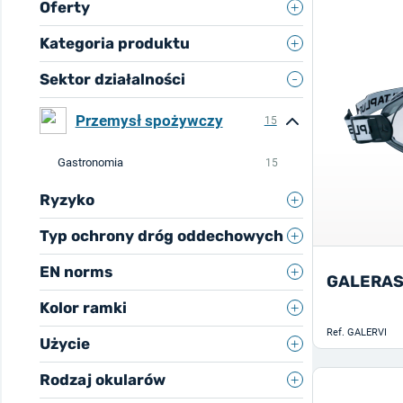
Oferty
Kategoria produktu
Sektor działalności
Ochrona głowy
12
Przemysł spożywczy
15
Ochrona wzroku
Ochrona nóg
5
3
Gastronomia
15
Ochrona dróg oddechowych
Okulary ochronne
2
7
Indoor
3
Ryzyko
Gogle ochronne
3
Maski jednorazowe
7
Przemysł spożywczy
3
Typ ochrony dróg oddechowych
Biologiczne
5
EN norms
Półmaska jednorazowa
7
Cząstki
7
GALERAS
Kolor ramki
EN 166
1
Ref.
GALERVI
Użycie
Bezbarwny
3
EN 172
1
Rodzaj okularów
Wewnętrzny
3
Czarny
2
EN ISO 16321-1
4