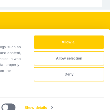
Nasze usługi
Allow all
Zostań sprzedawcą
logy such as
Representantes
 and content,
Allow selection
hoice in who
Przewodnik wyboru
tal property
FAQ
om the
Deny
 several
)
Show details
y
Privacy