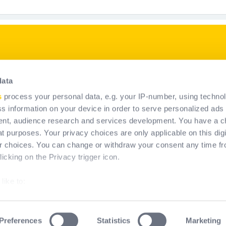
p
Nasze produkty
data
Oferta ŚOI
s
process your personal data, e.g. your IP-number, using techno
Systemy stałego
s information on your device in order to serve personalized ads
powstrzymywania spadania
nt, audience research and services development. You have a c
e
t purposes. Your privacy choices are only applicable on this digi
 choices. You can change or withdraw your consent any time fr
icking on the Privacy trigger icon.
like to:
about your geographical location which can be accurate to within
by actively scanning it for specific characteristics (fingerprinting
Preferences
Statistics
Marketing
rms & Conditions of Use
Informacje prawne
Cookies polic