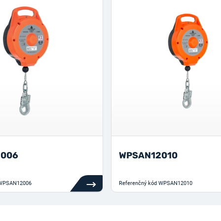
2006
WPSAN12010
WPSAN12006
Referenčný kód
WPSAN12010