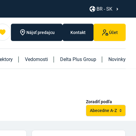
BR - SK
Nájsť predajcu
Kontakt
Účet
ektory
Vedomosti
Delta Plus Group
Novinky
Objavte naše nové produkty
Objavte našu novú knihu "Logistics"
Zoradiť podľa
Abecedne A-Z