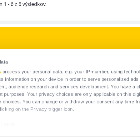
1 - 6 z 6 výsledkov.
p
Naše produkty
data
Riešenie OOP
s
process your personal data, e.g. your IP-number, using techno
Trvalé systémy na zachytenie
s information on your device in order to serve personalized ads
pádu
nt, audience research and services development. You have a c
t purposes. Your privacy choices are only applicable on this digi
 choices. You can change or withdraw your consent any time fr
icking on the Privacy trigger icon.
like to:
about your geographical location which can be accurate to within