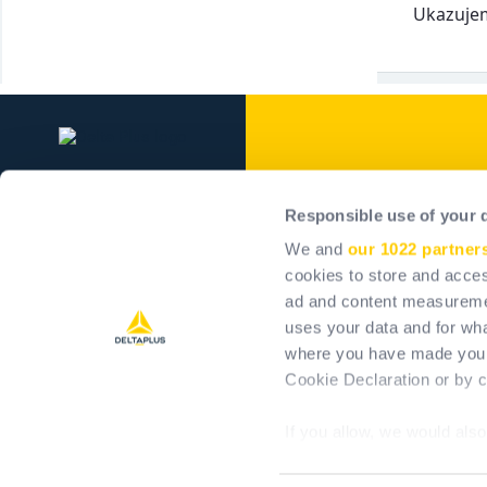
Ukazujem 
Delta Plus Grou
Responsible use of your 
Delta Plus Group
We and
our 1022 partner
Naše záväzky
cookies to store and acces
ad and content measureme
Pozitívny vplyv
uses your data and for wha
Kariéra
where you have made your
Akcionári
Cookie Declaration or by cl
If you allow, we would also 
Collect information 