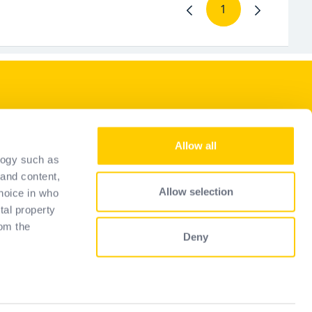
1
Stránka
Naše služby
Allow all
Staňte sa predajcom
logy such as
Representantes
 and content,
Allow selection
hoice in who
Sprievodca výberom
tal property
Často kladené otázky
om the
Deny
 several