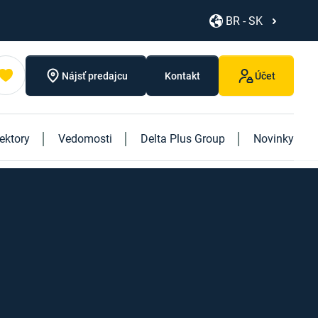
BR - SK
Nájsť predajcu
Kontakt
Účet
ektory
Vedomosti
Delta Plus Group
Novinky
Objavte naše nové produkty
Objavte našu novú knihu "Logistics"