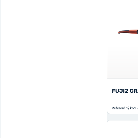
42
13
Pošmyknutie
13
43
13
Teplo
1
44
13
45
13
46
9
47
8
FUJI2 G
Referenčný kód