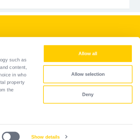
Naše služby
Allow all
Staňte sa predajcom
logy such as
Representantes
 and content,
Allow selection
hoice in who
Sprievodca výberom
tal property
Často kladené otázky
om the
Deny
 several
)
Show details
y
Privacy