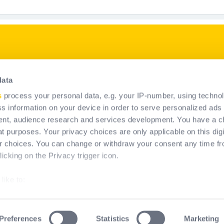
p
Naše produkty
data
Riešenie OOP
s
process your personal data, e.g. your IP-number, using techno
Trvalé systémy na zachytenie
s information on your device in order to serve personalized ads
pádu
nt, audience research and services development. You have a c
t purposes. Your privacy choices are only applicable on this digi
 choices. You can change or withdraw your consent any time fr
icking on the Privacy trigger icon.
like to:
about your geographical location which can be accurate to within
by actively scanning it for specific characteristics (fingerprinting
Preferences
Statistics
Marketing
erms & Conditions of Use
Právne informácie
Cookies polic