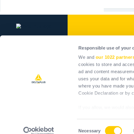
Delta Plus Grou
Responsible use of your 
Delta Plus Group
We and
our 1022 partner
Naše záväzky
cookies to store and acces
ad and content measureme
Pozitívny vplyv
uses your data and for wha
Kariéra
where you have made your
Akcionári
Cookie Declaration or by cl
If you allow, we would also 
Collect information 
meters
Consent
Identify your device 
Necessary
T&Cs
T